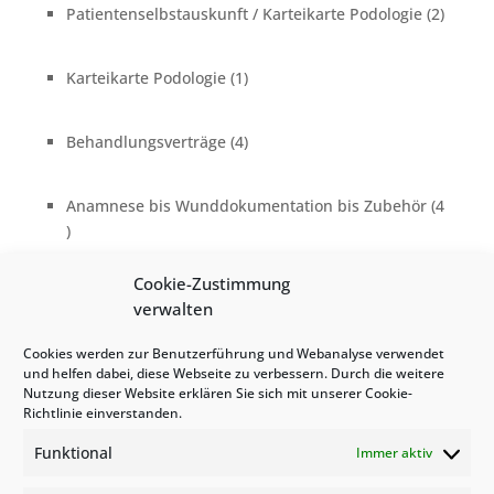
2
Patientenselbstauskunft / Karteikarte Podologie
2
Produk
1
Karteikarte Podologie
1
Produkt
4
Behandlungsverträge
4
Produkte
Anamnese bis Wunddokumentation bis Zubehör
4
4
Produkte
Cookie-Zustimmung
5
Dokumentation Nagelspangenbehandlung
5
verwalten
Produkte
Cookies werden zur Benutzerführung und Webanalyse verwendet
1
Bundles / Rabatte
1
und helfen dabei, diese Webseite zu verbessern. Durch die weitere
Produkt
Nutzung dieser Website erklären Sie sich mit unserer Cookie-
Richtlinie einverstanden.
10
Digitale Dokumente / Produkte zum Download
10
Produk
Funktional
Immer aktiv