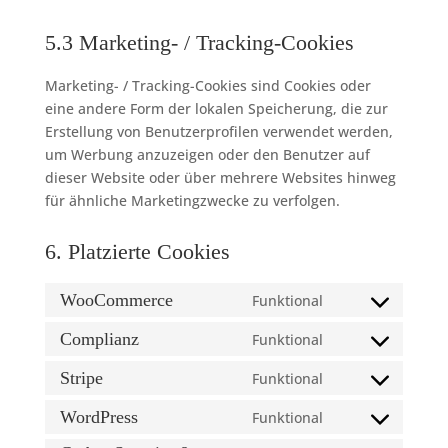
5.3 Marketing- / Tracking-Cookies
Marketing- / Tracking-Cookies sind Cookies oder
eine andere Form der lokalen Speicherung, die zur
Erstellung von Benutzerprofilen verwendet werden,
um Werbung anzuzeigen oder den Benutzer auf
dieser Website oder über mehrere Websites hinweg
für ähnliche Marketingzwecke zu verfolgen.
6. Platzierte Cookies
WooCommerce
Funktional
Consent
to
Complianz
Funktional
Consent
service
to
Stripe
Funktional
woocommerce
Consent
service
to
WordPress
Funktional
complianz
Consent
service