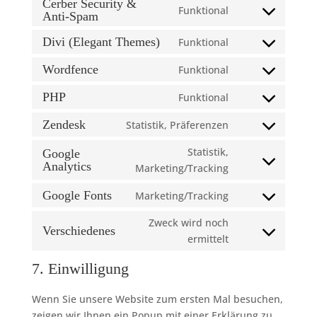
to
Cerber Security &
stripe
Funktional
Anti-Spam
Consent
service
to
wordpress
Divi (Elegant Themes)
Funktional
Consent
service
to
cerber-
Wordfence
Funktional
Consent
service
security-
to
PHP
Funktional
divi-
&-
Consent
service
(elegant-
anti-
to
Zendesk
Statistik, Präferenzen
wordfence
themes)
spam
Consent
service
to
Statistik,
Google
php
service
Analytics
Consent
Marketing/Tracking
zendesk
to
Google Fonts
Marketing/Tracking
service
Consent
google-
to
Zweck wird noch
Verschiedenes
analytics
service
Consent
ermittelt
google-
to
7. Einwilligung
fonts
service
verschiedenes
Wenn Sie unsere Website zum ersten Mal besuchen,
zeigen wir Ihnen ein Popup mit einer Erklärung zu