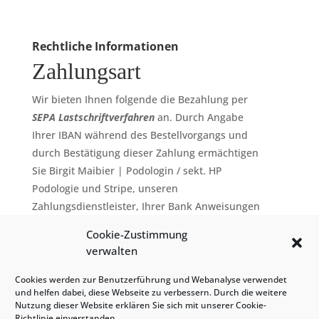
Rechtliche Informationen
Zahlungsart
Wir bieten Ihnen folgende die Bezahlung per
SEPA Lastschriftverfahren
an. Durch Angabe
Ihrer IBAN während des Bestellvorgangs und
durch Bestätigung dieser Zahlung ermächtigen
Sie Birgit Maibier | Podologin / sekt. HP
Podologie und Stripe, unseren
Zahlungsdienstleister, Ihrer Bank Anweisungen
zur Belastung Ihres Kontos gemäß diesen
Cookie-Zustimmung
Anweisungen zu senden. Sie haben Anspruch
verwalten
auf Rückerstattung von Ihrer Bank gemäß den
Bedingungen Ihrer Vereinbarung mit Ihrer
Cookies werden zur Benutzerführung und Webanalyse verwendet
und helfen dabei, diese Webseite zu verbessern. Durch die weitere
Bank. Eine Rückerstattung muss innerhalb von
Nutzung dieser Website erklären Sie sich mit unserer Cookie-
8 Wochen ab dem Datum der Belastung Ihres
Richtlinie einverstanden.